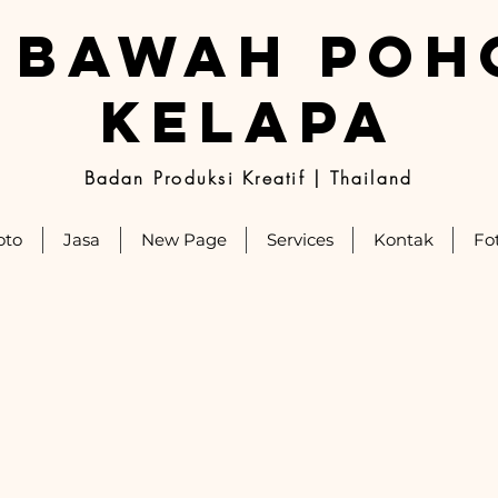
I BAWAH POH
KELAPA
Badan Produksi Kreatif | Thailand
oto
Jasa
New Page
Services
Kontak
Fo