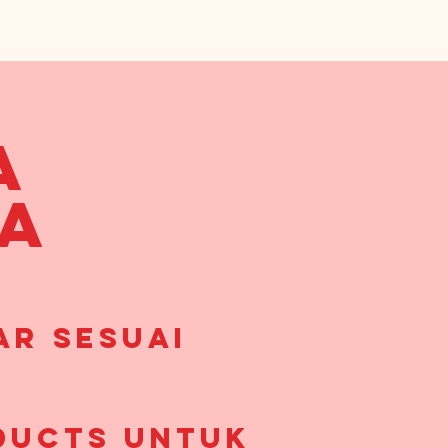
a
ja
ar sesuai
ducts untuk