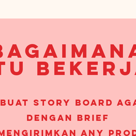
bagaiman
tu beker
buat story board ag
dengan brief
 mengirimkan any pro