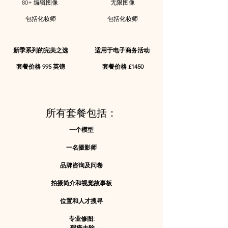
80+ 编辑图像
无限图像
包括化妆师
包括化妆师
新季系列的完美之选
适用于电子商务活动
套餐价格 995 英镑
套餐价格 £1450
所有套餐包括：
一个模型
一名摄影师
品牌咨询及问卷
拍摄简介和视觉故事板
位置和人才搜寻
专业修图
:​
瑕疵去除