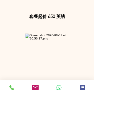
套餐起价 650 英镑
音乐视频
8个
小时视频拍摄
3-5 Minute Film
一个型号​
最多 3 个位置