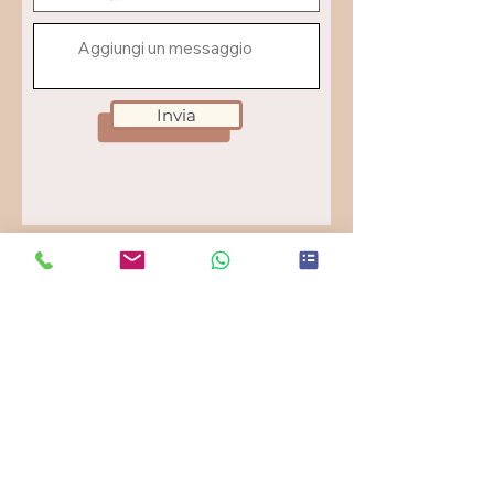
Invia
SOTTO UNA PALMA
Menu
Cinematic brand strategy for boutique hotels &
travel destinations.