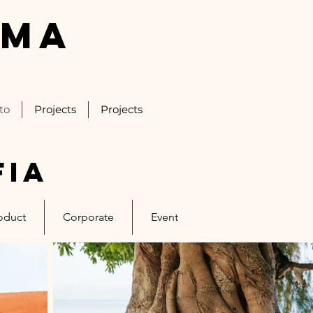
LMA
to
Projects
Projects
FIA
oduct
Corporate
Event