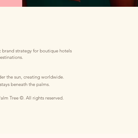
E
 brand strategy for boutique hotels
estinations.
er the sun, creating worldwide.
stays beneath the palms.
alm Tree ©. All rights reserved.