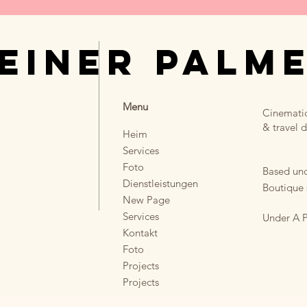
EINER PALM
Menu
Cinematic
& travel d
Heim
Services
Foto
Based und
Dienstleistungen
Boutique 
New Page
Services
Under A P
Kontakt
Foto
Projects
Projects